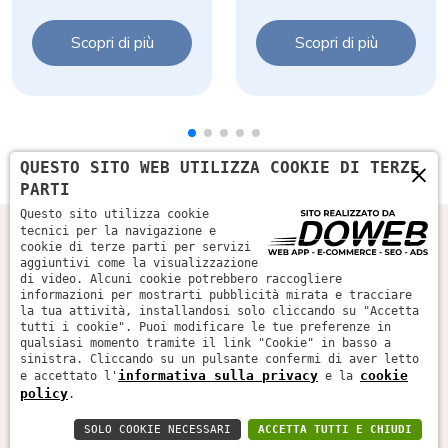
Scopri di più
Scopri di più
×
QUESTO SITO WEB UTILIZZA COOKIE DI TERZE
PARTI
Questo sito utilizza cookie
tecnici per la navigazione e
cookie di terze parti per servizi
aggiuntivi come la visualizzazione
di video. Alcuni cookie potrebbero raccogliere
informazioni per mostrarti pubblicità mirata e tracciare
la tua attività, installandosi solo cliccando su "Accetta
tutti i cookie". Puoi modificare le tue preferenze in
qualsiasi momento tramite il link "Cookie" in basso a
sinistra. Cliccando su un pulsante confermi di aver letto
informativa sulla privacy
cookie
Home
Azienda
Prodotti
Promo & Eventi
Contatti
e accettato l'
e la
policy
.
SOLO COOKIE NECESSARI
ACCETTA TUTTI E CHIUDI